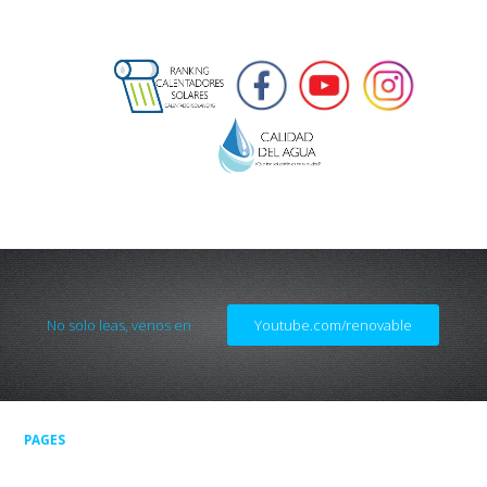
No solo leas, venos en
Youtube.com/renovable
PAGES