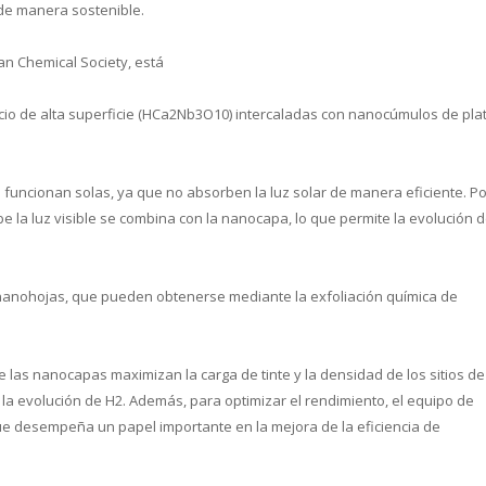
 de manera sostenible.
can Chemical Society, está
lcio de alta superficie (HCa2Nb3O10) intercaladas con nanocúmulos de pla
cual es el mejor calentador solar d
funcionan solas, ya que no absorben la luz solar de manera eficiente. Po
e la luz visible se combina con la nanocapa, lo que permite la evolución d
e nanohojas, que pueden obtenerse mediante la exfoliación química de
 de las nanocapas maximizan la carga de tinte y la densidad de los sitios de
e la evolución de H2. Además, para optimizar el rendimiento, el equipo de
 desempeña un papel importante en la mejora de la eficiencia de