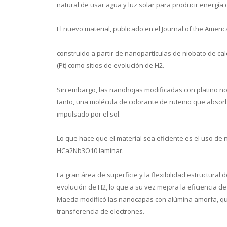
natural de usar agua y luz solar para producir energía
El nuevo material, publicado en el Journal of the Ameri
construido a partir de nanopartículas de niobato de ca
Conoce 
(Pt) como sitios de evolución de H2.
Sin embargo, las nanohojas modificadas con platino no 
tanto, una molécula de colorante de rutenio que absorb
impulsado por el sol.
Lo que hace que el material sea eficiente es el uso d
HCa2Nb3O10 laminar.
La gran área de superficie y la flexibilidad estructural
evolución de H2, lo que a su vez mejora la eficiencia d
Maeda modificó las nanocapas con alúmina amorfa, que
transferencia de electrones.