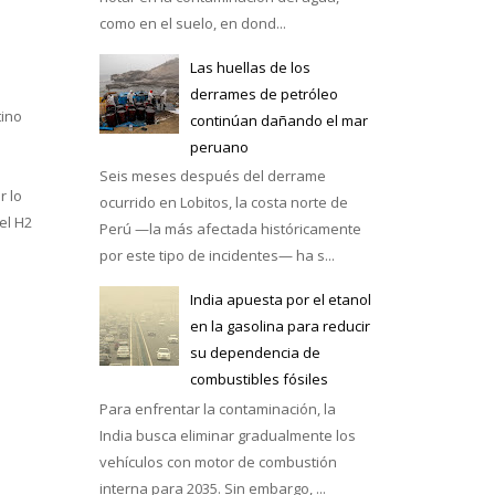
como en el suelo, en dond...
Las huellas de los
derrames de petróleo
tino
continúan dañando el mar
e México
peruano
Seis meses después del derrame
r lo
ocurrido en Lobitos, la costa norte de
el H2
Perú —la más afectada históricamente
por este tipo de incidentes— ha s...
India apuesta por el etanol
en la gasolina para reducir
su dependencia de
combustibles fósiles
Para enfrentar la contaminación, la
India busca eliminar gradualmente los
vehículos con motor de combustión
interna para 2035. Sin embargo, ...