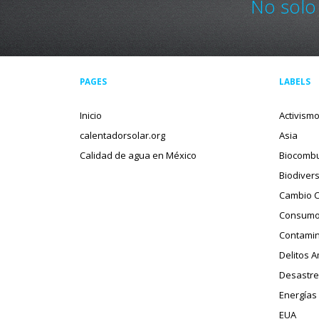
No solo
PAGES
LABELS
Inicio
Activism
calentadorsolar.org
Asia
Calidad de agua en México
Biocombu
Biodiver
Cambio C
Consumo
Contamin
Delitos 
Desastre
Energías
EUA