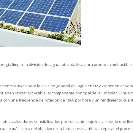
oce que tan sana es el agua en tu 
gía limpia, la división del agua fotocatalítica para producir combustible
camente activos para la división general del agua en H2 y O2 tienen espac
eden utilizar luz visible, el componente principal de la luz solar. El nuev
ua con una frecuencia de rotación de 1960 por hora y un rendimiento cuánt
fotocatalizadores sensibilizados por colorante bajo luz visible, lo que llev
so más cerca del objetivo de la fotosíntesis artificial: replicar el proce