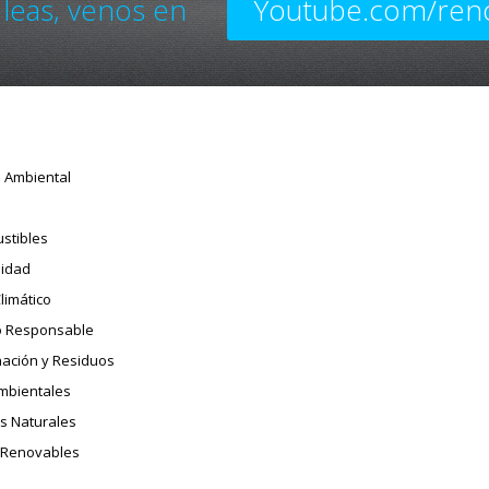
 leas, venos en
Youtube.com/ren
o Ambiental
stibles
sidad
limático
 Responsable
ación y Residuos
Ambientales
s Naturales
 Renovables