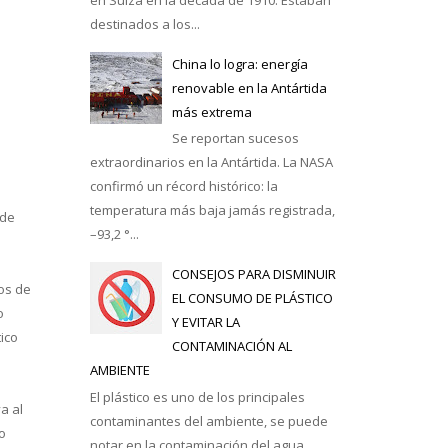
destinados a los...
casa
China lo logra: energía
renovable en la Antártida
más extrema
Se reportan sucesos
extraordinarios en la Antártida. La NASA
confirmó un récord histórico: la
temperatura más baja jamás registrada,
 de
–93,2 °...
CONSEJOS PARA DISMINUIR
ios de
EL CONSUMO DE PLÁSTICO
o
Y EVITAR LA
ico
CONTAMINACIÓN AL
AMBIENTE
El plástico es uno de los principales
a al
contaminantes del ambiente, se puede
so
notar en la contaminación del agua,